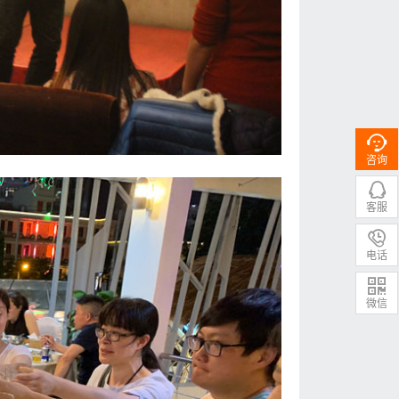

咨询

客服

电话

微信